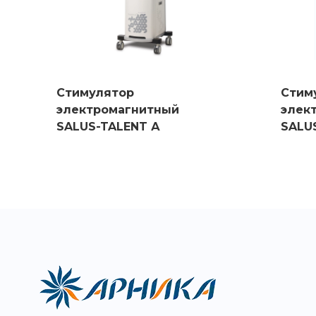
Стимулятор
Стим
электромагнитный
элек
SALUS-TALENT А
SALU
Pro)