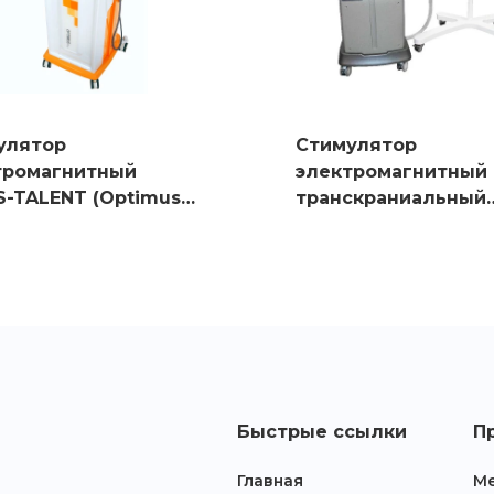
улятор
Стимулятор
тромагнитный
электромагнитный
S-TALENT (Optimus
транскраниальный
TAMAS
Быстрые ссылки
П
Главная
Ме