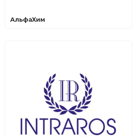
АльфаХим