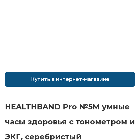
Купить в интернет-магазине
Главная
HEALTHBAND Pro №5M умные
Каталог
часы здоровья c тонометром и
Сотрудничество
Как купить
ЭКГ, серебристый