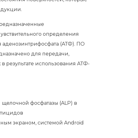
одукции.
предназначенные
чувствительного определения
я аденозинтрифосфата (АТФ). ПО
назначено для передачи,
 в результате использования АТФ-
 щелочной фосфатазы (ALP) в
естицидов
ым экраном, системой Android