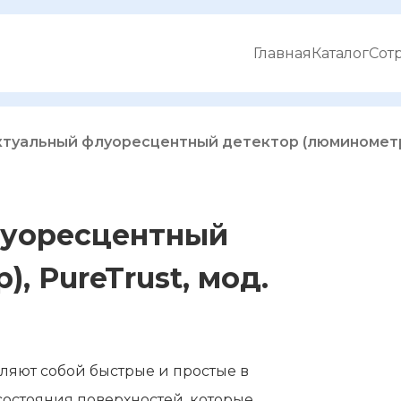
Главная
Каталог
Сот
туальный флуоресцентный детектор (люминометр),
луоресцентный
, PureTrust, мод.
ляют собой быстрые и простые в
остояния поверхностей, которые