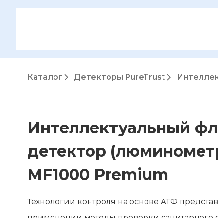
Каталог
Детекторы PureTrust
Интеллек
Интеллектуальный ф
детектор (люминометр)
MF1000 Premium
Технологии контроля на основе АТФ представ
применении методы проверки санитарного с