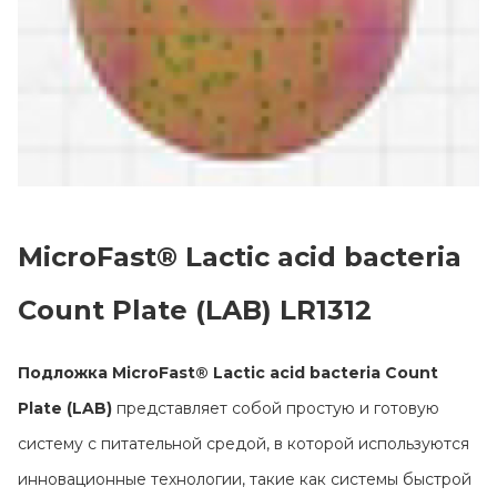
MicroFast® Lactic acid bacteria
Count Plate (LAB) LR1312
Главная
Подложка MicroFast® Lactic acid bacteria Count
Каталог
Plate (LAB)
представляет собой простую и готовую
Сотрудничество
систему с питательной средой, в которой используются
Как купить
инновационные технологии, такие как системы быстрой