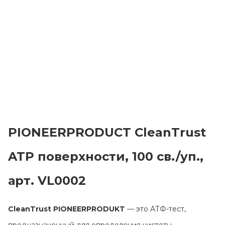
PIONEERPRODUCT CleanTrust
ATP поверхности, 100 св./уп.,
Главная
арт. VL0002
Каталог
Сотрудничество
CleanTrust PIONEERPRODUKT
— это АТФ-тест,
Как купить