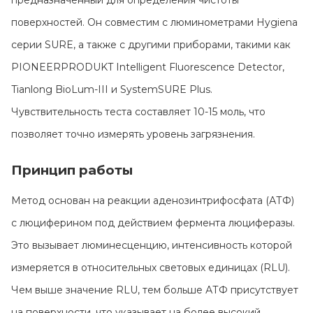
предназначенный для определения чистоты
Контакты
поверхностей. Он совместим с люминометрами Hygiena
серии SURE, а также с другими приборами, такими как
PIONEERPRODUKT Intelligent Fluorescence Detector,
Tianlong BioLum-III и SystemSURE Plus.
Чувствительность теста составляет 10-15 моль, что
позволяет точно измерять уровень загрязнения.
Принцип работы
Метод основан на реакции аденозинтрифосфата (АТФ)
с люциферином под действием фермента люциферазы.
Это вызывает люминесценцию, интенсивность которой
измеряется в относительных световых единицах (RLU).
Чем выше значение RLU, тем больше АТФ присутствует
на поверхности, что указывает на более высокий